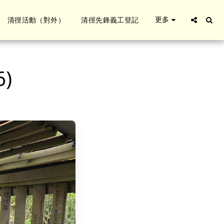
更多
清徑活動（對外）
清徑先鋒義工登記
)