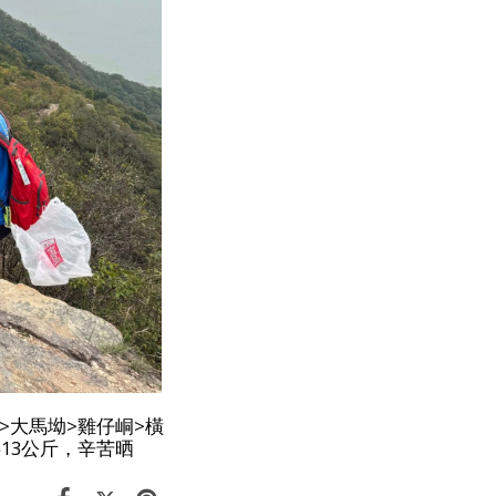
>大馬坳>雞仔峒>橫
13公斤，辛苦晒