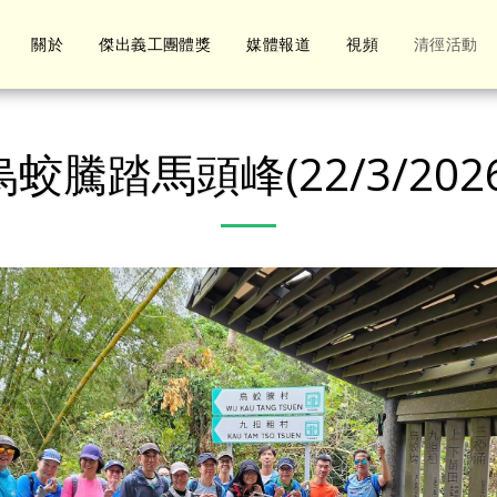
關於
傑出義工團體獎
媒體報道
視頻
清徑活動
烏蛟騰踏馬頭峰(22/3/2026