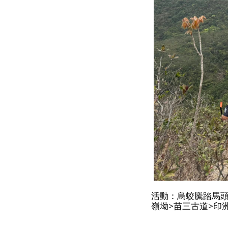
活動：烏蛟騰踏馬頭
嶺坳>苗三古道>印