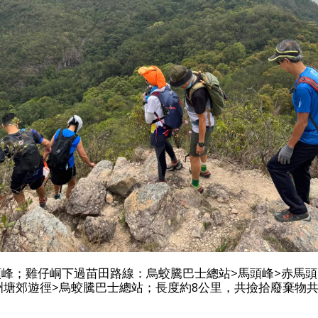
峰；雞仔峒下過苗田路線：烏蛟騰巴士總站>馬頭峰>赤馬頭
洲塘郊遊徑>烏蛟騰巴士總站；長度約8公里，共撿拾廢棄物共