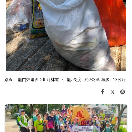
路線 ：龍門郊遊徑->川龍林道->川龍. 長度 : 約7公里. 垃圾 : 13公斤