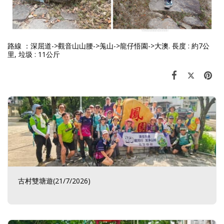
路線 ：深屈道->觀音山山腰->羗山->龍仔悟園->大澳. 長度 : 約7公
里, 垃圾 : 11公斤
古村雙塘遊(21/7/2026)