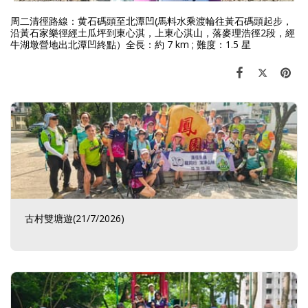
周二清徑路線：黄石碼頭至北潭凹(馬料水乘渡輪往黃石碼頭起步，
沿黃石家樂徑經土瓜坪到東心淇，上東心淇山，落麥理浩徑2段，經
牛湖墩營地出北潭凹終點）全長：約 7 km ; 難度：1.5 星
古村雙塘遊(21/7/2026)