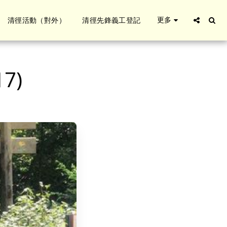
更多
清徑活動（對外）
清徑先鋒義工登記
7)