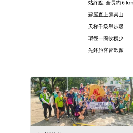
站終點, 全長約 
蘇屋直上鷹巢山
天梯千級舉步艱
環徑一圈收穫少
先鋒旅客皆歡顏