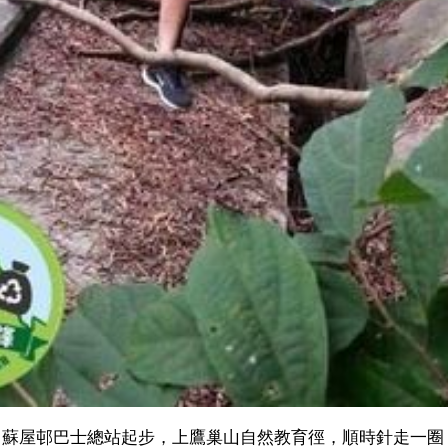
：蘇屋邨巴士總站起步，上鷹巢山自然教育徑，順時針走一圈