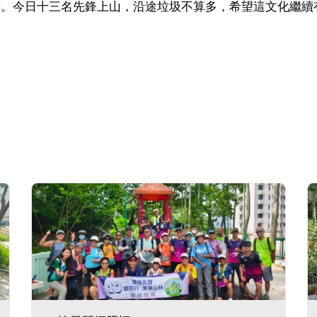
6 km。今日十三名先鋒上山，沿途垃圾不算多，希望這文化繼續