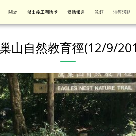
關於
傑出義工團體獎
媒體報道
視頻
清徑活動
巢山自然教育徑(12/9/201