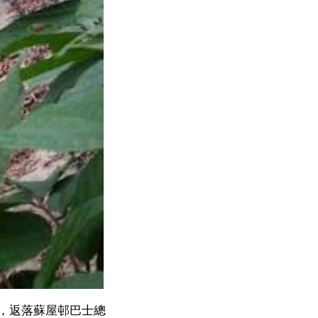
，返落蘇屋邨巴士總