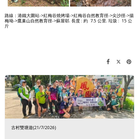
路線：
港鐵大圍站->紅梅谷燒烤場->紅梅谷自然教育徑->尖沙徑->揚
梅坳->鷹巢山自然教育徑->蘇屋邨
.
長度 : 約 7.5
公里
. 垃圾 : 15
公
斤
古村雙塘遊(21/7/2026)