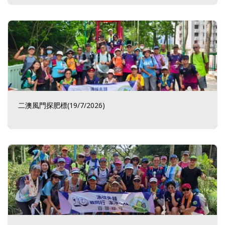
二澳風門探肥標(19/7/2026)