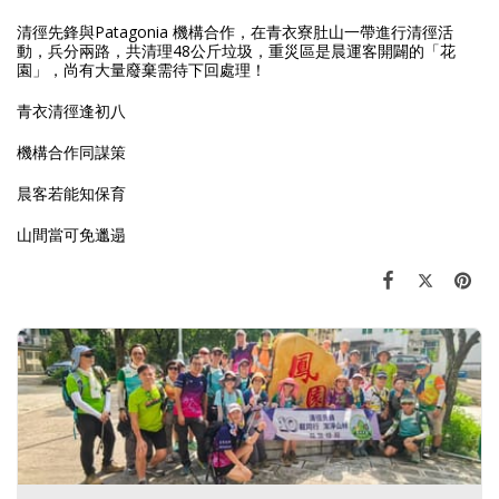
清徑先鋒與Patagonia 機構合作，在青衣寮肚山一帶進行清徑活
動，兵分兩路，共清理48公斤垃圾，重災區是晨運客開闢的「花
園」，尚有大量廢棄需待下回處理！
青衣清徑逢初八
機構合作同謀策
晨客若能知保育
山間當可免邋遢