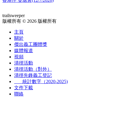
香港仔 雙塘會(12/7/2026)
trailsweeper
版權所有 © 2026 版權所有
主頁
關於
傑出義工團體獎
媒體報道
視頻
清徑活動
清徑活動（對外）
清徑先鋒義工登記
統計數字（2020-2025)
文件下載
聯絡