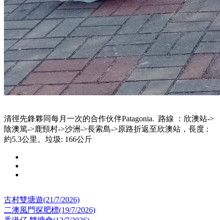
清徑先鋒夥同每月一次的合作伙伴Patagonia. 路線 ：欣澳站->
陰澳篤->鹿頸村->沙洲->長索島->原路折返至欣澳站，長度 :
約5.3公里。垃圾: 166公斤
古村雙塘遊(21/7/2026)
二澳風門探肥標(19/7/2026)