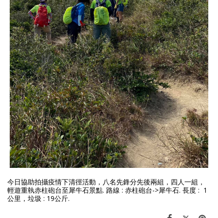
今日協助拍攝疫情下清徑活動，八名先鋒分先後兩組，四人一組，
輕遊重執赤柱砲台至犀牛石景點. 路線 : 赤柱砲台->犀牛石. 長度 : 1
公里，垃圾 : 19公斤.