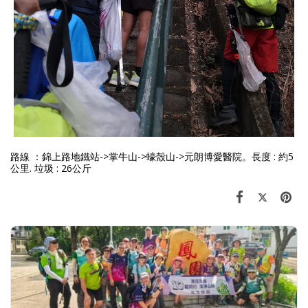
路線 ：錦上路地鐵站->掌牛山->蠔殼山->元朗博愛醫院。長度 : 約5
公里. 垃圾 : 26公斤