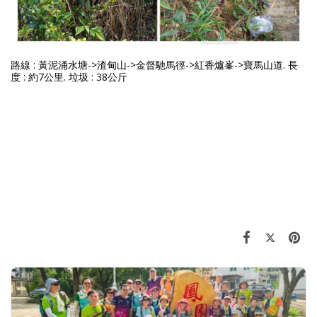
路線 :
黃泥涌水塘->渣甸山->金督馳馬徑->紅香爐峯->寶馬山道.
長
度 :
約7公里. 垃圾 : 38公斤