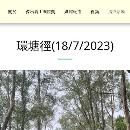
關於
傑出義工團體獎
媒體報道
視頻
清徑活動
環塘徑(18/7/2023)