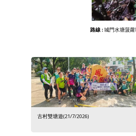
路線 :
城門水塘菠蘿壩>
古村雙塘遊(21/7/2026)