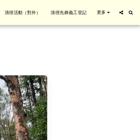
更多
清徑活動（對外）
清徑先鋒義工登記