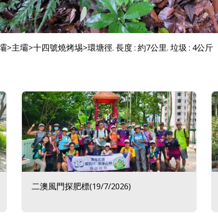
主壩>十四號燒烤埸>環塘徑. 長度 : 約7公里. 垃圾 : 4公斤
二澳風門探肥標(19/7/2026)