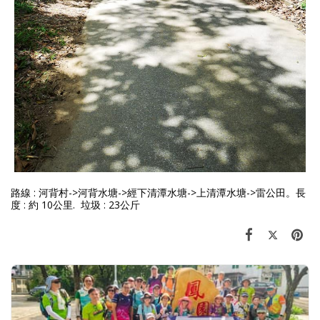
路線 : 河背村->河背水塘->經下清潭水塘->上清潭水塘->雷公田。長
度 : 約 10公里. 垃圾 : 23公斤