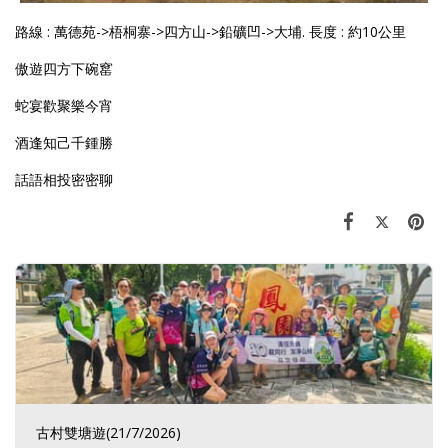
路線 : 萬德苑->梧桐寨->四方山->鉛礦凹->大埔. 長度 : 約10公里
傲遊四方下碗窰
蛇宴歡聚樂今宵
酒逢知己千鍾勝
話語相投密密聊
古村雙塘遊(21/7/2026)