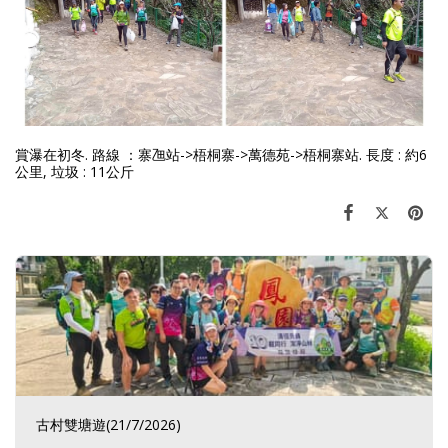
賞瀑在初冬. 路線 ：寨乪站->梧桐寨->萬德苑->梧桐寨站. 長度 : 約6
公里, 垃圾 : 11公斤
古村雙塘遊(21/7/2026)