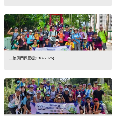
二澳風門探肥標(19/7/2026)