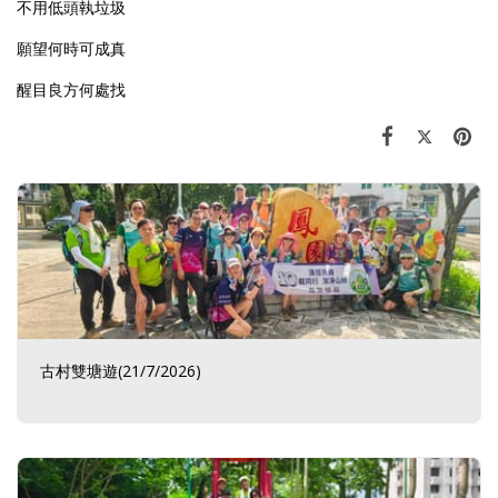
不用低頭執垃圾
願望何時可成真
醒目良方何處找
古村雙塘遊(21/7/2026)