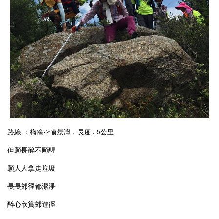
路線 ：梅窩->愉景灣，長度 : 6公里
但願長醉不願醒
願人人拿走垃圾
長長郊徑都潔淨
醉心欣賞郊遊徑