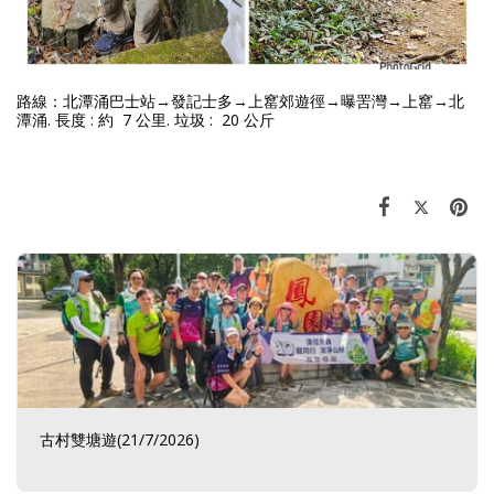
路線：
北潭涌巴士站→發記士多→上窰郊遊徑→曝罟灣→上窰→北
潭涌
.
長度 : 約 7 公里. 垃圾 : 20 公斤
古村雙塘遊(21/7/2026)