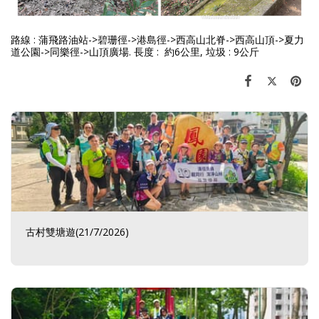
路線 : 蒲飛路油站->碧珊徑->港島徑->西高山北脊->西高山頂->夏力
道公園->同樂徑->山頂廣場. 長度 : 約6公里, 垃圾 : 9公斤
古村雙塘遊(21/7/2026)