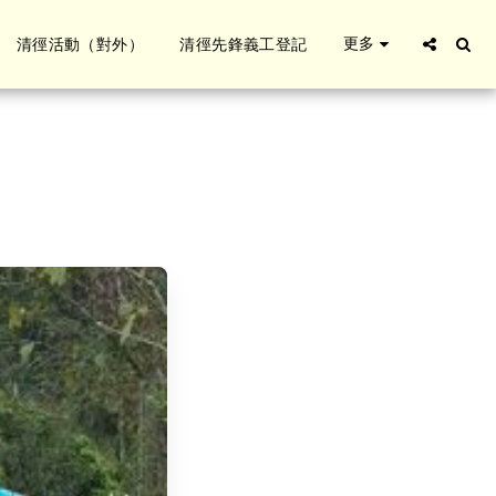
更多
清徑活動（對外）
清徑先鋒義工登記