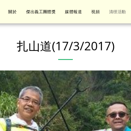
關於
傑出義工團體獎
媒體報道
視頻
清徑活動
扎山道(17/3/2017)