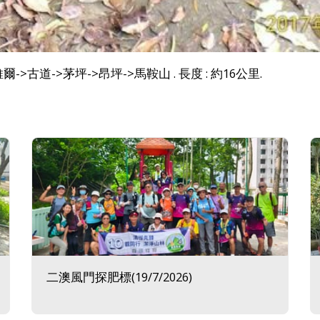
->古道->茅坪->昂坪->馬鞍山 . 長度 : 約
16
公里.
二澳風門探肥標(19/7/2026)