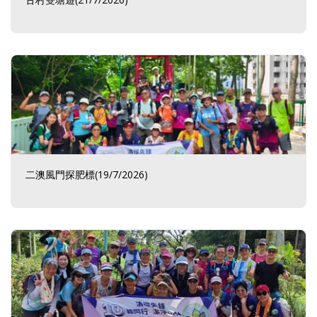
二澳風門探肥標(19/7/2026)