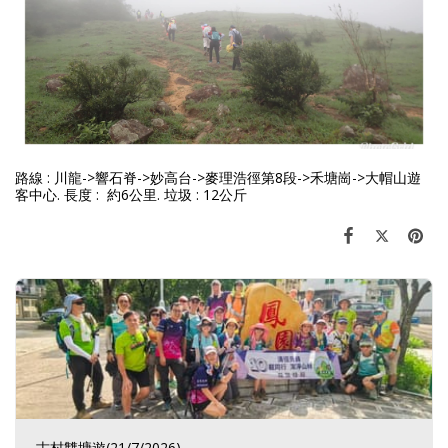
路線 : 川龍->響石脊->妙高台->麥理浩徑第8段->禾塘崗->大帽山遊
客中心. 長度 : 約6公里. 垃圾 : 12公斤
古村雙塘遊(21/7/2026)