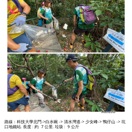
路線：科技大學北門->白水碗 -> 清水灣道-> 少女峰-> 鴨仔山 -> 坑
口地鐵站
.
長度 : 約 7 公里. 垃圾 : 9 公斤