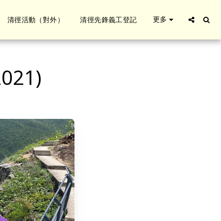
更多
清徑活動（對外）
清徑先鋒義工登記
21)