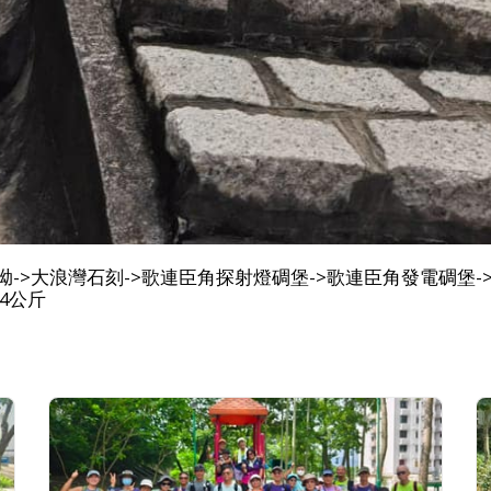
馬塘坳->大浪灣石刻->歌連臣角探射燈碉堡->歌連臣角發電碉堡-
 24公斤