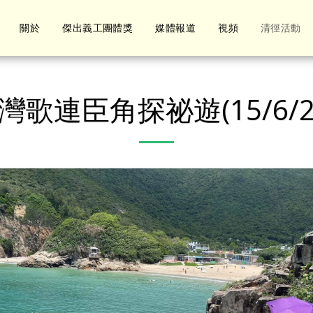
關於
傑出義工團體獎
媒體報道
視頻
清徑活動
灣歌連臣角探祕遊(15/6/20