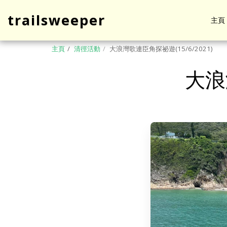
trailsweeper
主頁
主頁
清徑活動
大浪灣歌連臣角探祕遊(15/6/2021)
大浪