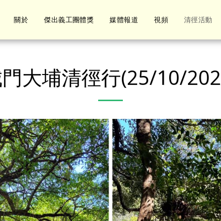
關於
傑出義工團體獎
媒體報道
視頻
清徑活動
門大埔清徑行(25/10/202