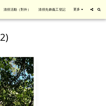
更多
清徑活動（對外）
清徑先鋒義工登記
2)