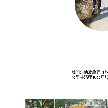
城門水塘波蘿霸自然教
公里共清理10公斤