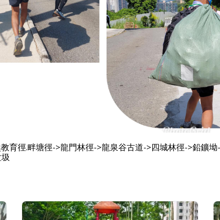
育徑.畔塘徑->龍門林徑->龍泉谷古道->四城林徑->鉛鑛坳->
垃圾