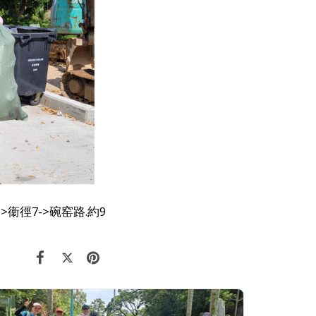
衞徑7->碗窑路.約9