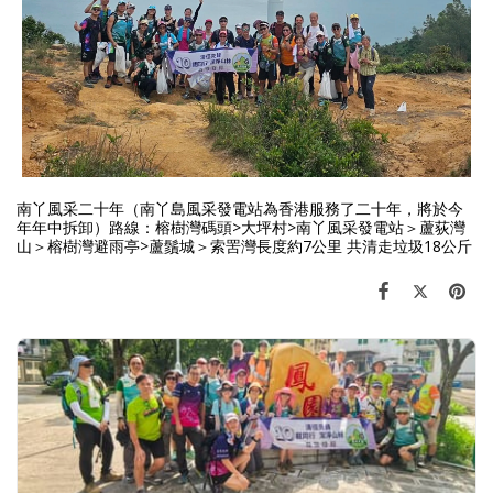
南丫風采二十年（南丫島風采發電站為香港服務了二十年，將於今
年年中拆卸）路線：榕樹灣碼頭>大坪村>南丫風采發電站＞蘆荻灣
山＞榕樹灣避雨亭>蘆鬚城＞索罟灣長度約7公里 共清走垃圾18公斤