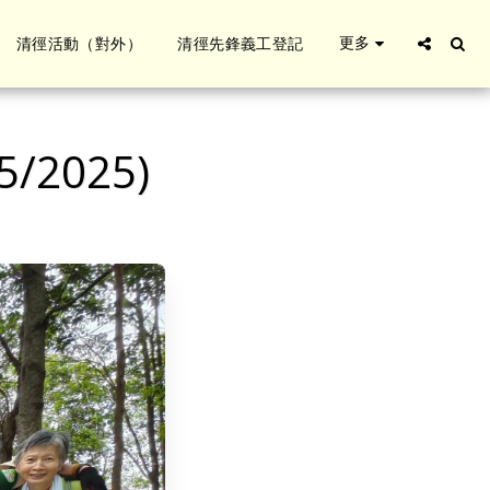
更多
清徑活動（對外）
清徑先鋒義工登記
2025)