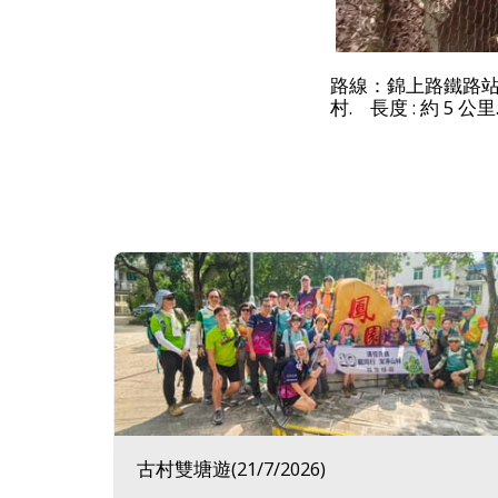
路線：
錦上路鐵路站-
村
.
長度 : 約 5
公里
古村雙塘遊(21/7/2026)