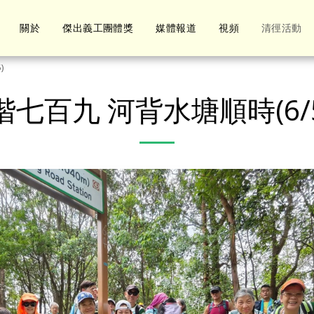
關於
傑出義工團體獎
媒體報道
視頻
清徑活動
)
七百九 河背水塘順時(6/5/