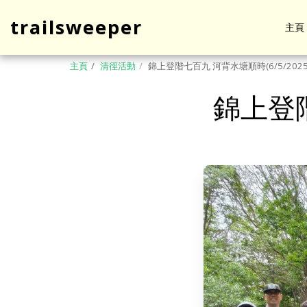
trailsweeper
主頁
主頁
清徑活動
錦上登階七百九 河背水塘順時(6/5/2025
錦上登階