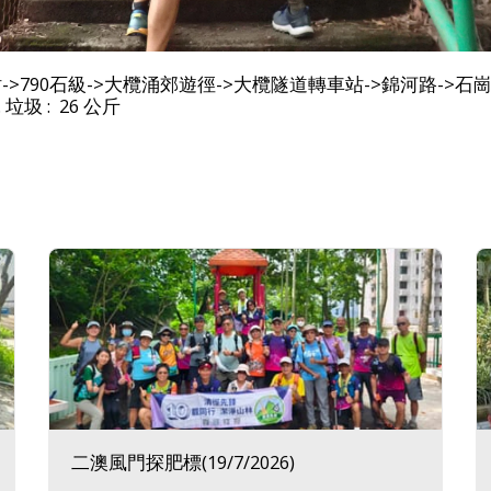
>790石級->大欖涌郊遊徑->大欖隧道轉車站->錦河路->石崗B
. 垃圾 : 26
公斤
二澳風門探肥標(19/7/2026)