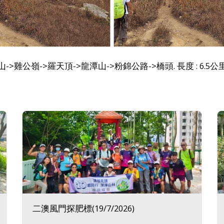
山->雞公嶺->羅天頂->龍潭山->粉錦公路->橋頭. 長度 : 6.5公里.
二澳風門探肥標(19/7/2026)