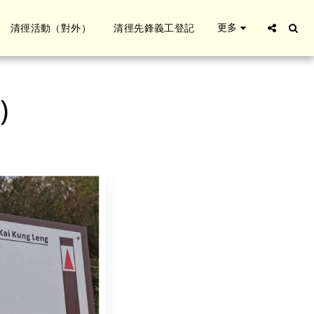
更多
清徑活動（對外）
清徑先鋒義工登記
)