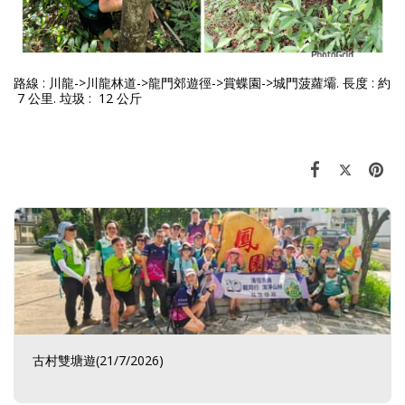
路線 :
川龍->川龍林道->龍門郊遊徑->賞蝶園->城門菠蘿壩
. 長度 : 約
7 公里. 垃圾 : 12 公斤
古村雙塘遊(21/7/2026)