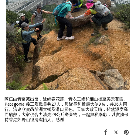
隊伍由青富苑出發，途經春花落、青衣三峰和細山徑至美景花園。
Patagonia 義工及職員共27人，與隊長和推廣大使9名，共36人同
行。沿途欣賞昂船洲大橋及港口景色。天氣大致天晴，雖然濕度高
而酷熱，大家仍合力清走29公斤廢棄物，一起無私奉獻，以實務保
持香港郊野山徑清潔怡人。感謝