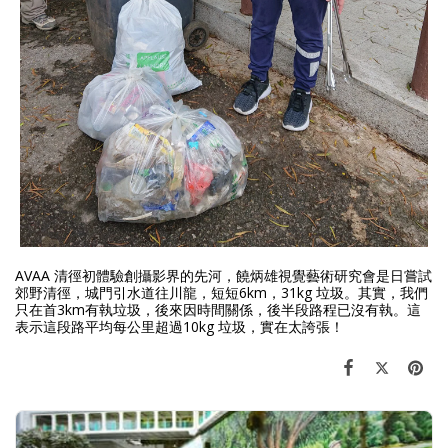
AVAA 清徑初體驗創攝影界的先河，饒炳雄視覺藝術研究會是日嘗試
郊野清徑，城門引水道往川龍，短短6km，31kg 垃圾。其實，我們
只在首3km有執垃圾，後來因時間關係，後半段路程已沒有執。這
表示這段路平均每公里超過10kg 垃圾，實在太誇張！