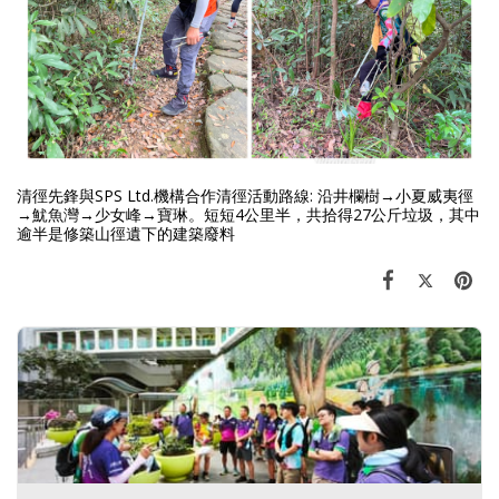
清徑先鋒與SPS Ltd.機構合作清徑活動路線: 沿井欄樹→小夏威夷徑
→魷魚灣→少女峰→寶琳。短短4公里半，共拾得27公斤垃圾，其中
逾半是修築山徑遺下的建築廢料