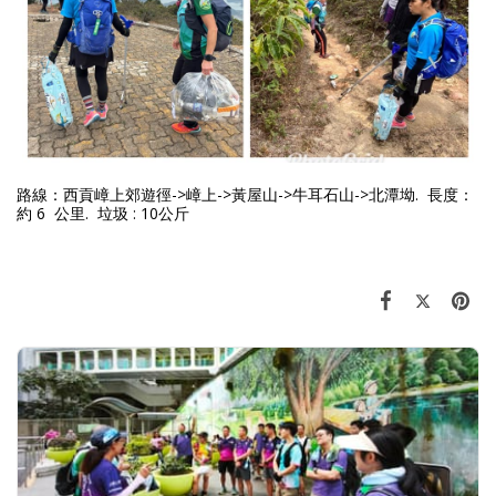
路線：西貢嶂上郊遊徑->嶂上->黃屋山->牛耳石山->北潭坳.
長度
：
約 6 公里. 垃圾 : 10公斤