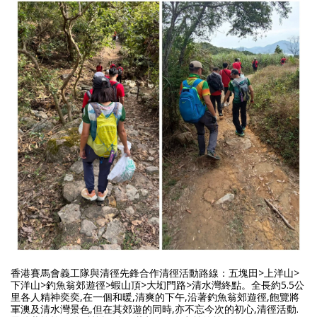
香港賽馬會義工隊與清徑先鋒合作清徑活動路線：五塊田>上洋山>
下洋山>釣魚翁郊遊徑>蝦山頂>大㘭門路>清水灣終點。全長約5.5公
里各人精神奕奕,在一個和暖,清爽的下午,沿著釣魚翁郊遊徑,飽覽將
軍澳及清水灣景色,但在其郊遊的同時,亦不忘今次的初心,清徑活動.