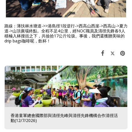
路線：薄扶林水塘道->>港島徑1段逆行->西高山西崖->西高山->夏力
道->山頂廣場終點。全程不足4公里，經NOC職員及清徑先鋒各9人
積極入林搜括之下，共撿拾17公斤垃圾。事後，我們還獲贈美味的
drip bags咖啡呢，飲杯！
香港童軍總會國際部與清徑先峰與清徑先鋒機構合作清徑活
動(12/7/2026)