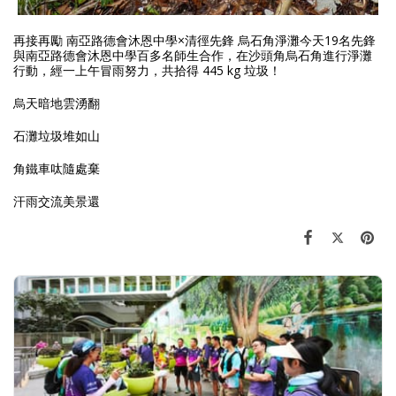
再接再勵 南亞路德會沐恩中學×清徑先鋒 烏石角淨灘今天19名先鋒
與南亞路德會沐恩中學百多名師生合作，在沙頭角烏石角進行淨灘
行動，經一上午冒雨努力，共拾得 445 kg 垃圾！
烏天暗地雲湧翻
石灘垃圾堆如山
角鐵車呔隨處棄
汗雨交流美景還